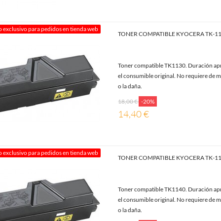
o exclusivo para pedidos en tienda web
TONER COMPATIBLE KYOCERA TK-1
Toner compatible TK1130. Duración apr
el consumible original. No requiere de m
o la daña.
18,00 €
-20%
14,40 €
o exclusivo para pedidos en tienda web
TONER COMPATIBLE KYOCERA TK-1
Toner compatible TK1140. Duración apr
el consumible original. No requiere de m
o la daña.