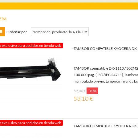
ERA
Ordenar por
o exclusivo para pedidos en tienda web
TAMBOR COMPATIBLE KYOCERA DK-
TAMBOR compatible DK-1110 / 302M2
100.000 pag. ( ISO/IEC 24711), la misma
manipulado previo, tampoco invalida la g
59,00 €
-10%
53,10 €
o exclusivo para pedidos en tienda web
TAMBOR COMPATIBLE KYOCERA DK-