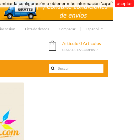
ambiar la configuración u obtener más información
‘aquí’
.
aceptar
iar sesión
Lista de deseos
Comparar
Español
Artículo
0 Artículos
CESTA DE LA COMPRA