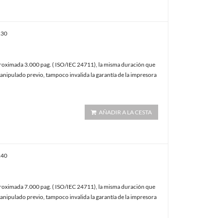
130
oximada 3.000 pag. ( ISO/IEC 24711), la misma duración que
anipulado previo, tampoco invalida la garantía de la impresora
AÑADIR A LA CESTA
140
oximada 7.000 pag. ( ISO/IEC 24711), la misma duración que
anipulado previo, tampoco invalida la garantía de la impresora