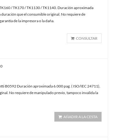
K160 / TK170 / TK1130 / TK1140. Duración aproximada
 duración que el consumible original. No requiere de
arantía de la impresora o la daña.
CONSULTAR
10
etti B0592 Duración aproximada 6.000 pag. ( ISO/IEC 24711),
ginal. No requiere de manipulado previo, tampoco invalida la
AÑADIR A LA CESTA