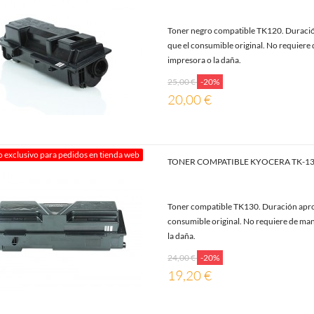
Toner negro compatible TK120. Duració
que el consumible original. No requiere 
impresora o la daña.
25,00 €
-20%
20,00 €
o exclusivo para pedidos en tienda web
TONER COMPATIBLE KYOCERA TK-1
Toner compatible TK130. Duración aprox
consumible original. No requiere de man
la daña.
24,00 €
-20%
19,20 €