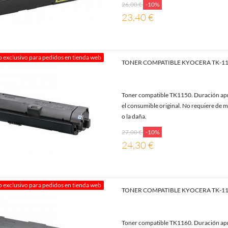
26,00 €
-10%
23,40 €
o exclusivo para pedidos en tienda web
TONER COMPATIBLE KYOCERA TK-1
Toner compatible TK1150. Duración apr
el consumible original. No requiere de m
o la daña.
27,00 €
-10%
24,30 €
o exclusivo para pedidos en tienda web
TONER COMPATIBLE KYOCERA TK-1
Toner compatible TK1160. Duración apr