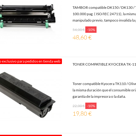
TAMBOR compatible DK150 / DK130 / T
100.000 pag. ( ISO/IEC 24711), la misma
manipulado previo, tampoco invalida la g
54,00 €
-10%
48,60 €
o exclusivo para pedidos en tienda web
TONER COMPATIBLE KYOCERA TK-1
Toner compatible Kyocera TK110 / Oliv
la misma duración que el consumible ori
garantía de la impresora o la daña.
22,00 €
-10%
19,80 €