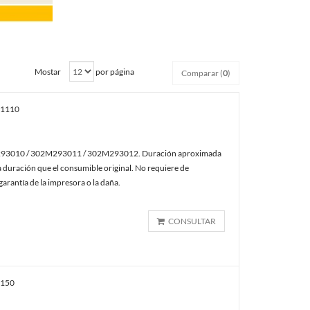
Mostar
por página
Comparar (
0
)
1110
93010 / 302M293011 / 302M293012. Duración aproximada
 duración que el consumible original. No requiere de
arantía de la impresora o la daña.
CONSULTAR
150