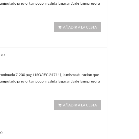
anipulado previo, tampoco invalida la garantía de la impresora
AÑADIR A LA CESTA
170
oximada 7.200 pag. ( ISO/IEC 24711), la misma duración que
anipulado previo, tampoco invalida la garantía de la impresora
AÑADIR A LA CESTA
20