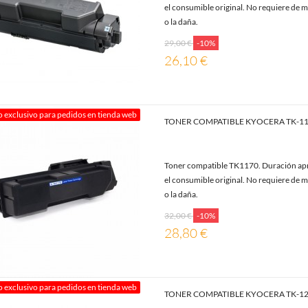
el consumible original. No requiere de m
o la daña.
29,00 €
-10%
26,10 €
o exclusivo para pedidos en tienda web
TONER COMPATIBLE KYOCERA TK-1
Toner compatible TK1170. Duración apr
el consumible original. No requiere de m
o la daña.
32,00 €
-10%
28,80 €
o exclusivo para pedidos en tienda web
TONER COMPATIBLE KYOCERA TK-1