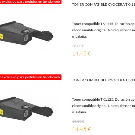
o exclusivo para pedidos en tienda web
TONER COMPATIBLE KYOCERA TK-1
Toner compatible TK1115. Duración apr
el consumible original. No requiere de m
o la daña.
18,00 €
14,45 €
o exclusivo para pedidos en tienda web
TONER COMPATIBLE KYOCERA TK-1
Toner compatible TK1125. Duración apr
el consumible original. No requiere de m
o la daña.
18,00 €
14,45 €