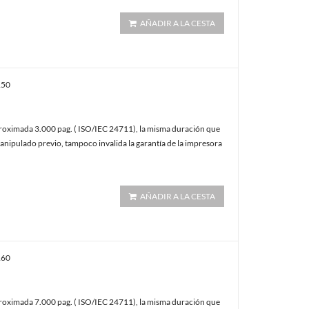
AÑADIR A LA CESTA
150
oximada 3.000 pag. ( ISO/IEC 24711), la misma duración que
anipulado previo, tampoco invalida la garantía de la impresora
AÑADIR A LA CESTA
160
oximada 7.000 pag. ( ISO/IEC 24711), la misma duración que