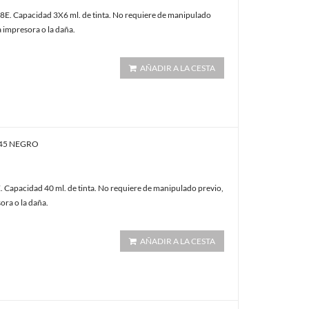
E. Capacidad 3X6 ml. de tinta. No requiere de manipulado
a impresora o la daña.
AÑADIR A LA CESTA
 45 NEGRO
 Capacidad 40 ml. de tinta. No requiere de manipulado previo,
ora o la daña.
AÑADIR A LA CESTA