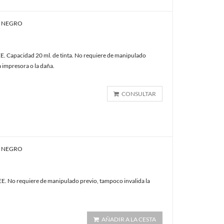
E NEGRO
. Capacidad 20 ml. de tinta. No requiere de manipulado
a impresora o la daña.
CONSULTAR
E NEGRO
. No requiere de manipulado previo, tampoco invalida la
AÑADIR A LA CESTA