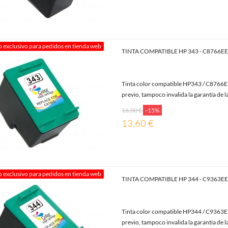
o exclusivo para pedidos en tienda web
TINTA COMPATIBLE HP 343 - C8766E
Tinta color compatible HP343 / C8766EE
previo, tampoco invalida la garantía de l
16,00 €
-15%
13,60 €
o exclusivo para pedidos en tienda web
TINTA COMPATIBLE HP 344 - C9363E
Tinta color compatible HP344 / C9363EE
previo, tampoco invalida la garantía de l