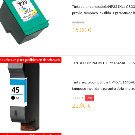
Tinta color compatible HP351XL / CB338
previo, tampoco invalida la garantía de l
17,00 €
15,00 €
o exclusivo para pedidos en tienda web
TINTA COMPATIBLE HP 51645AE - HP
Tinta negra compatible HP45 / 51645AE.
tampoco invalida la garantía de la impres
24,00 €
-5%
22,80 €