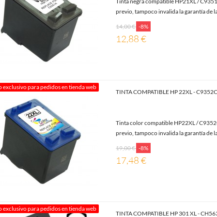
Tinta negra compatible HP21XL / C9351C
previo, tampoco invalida la garantía de l
14,00 €
-8%
12,88 €
o exclusivo para pedidos en tienda web
TINTA COMPATIBLE HP 22XL - C935
Tinta color compatible HP22XL / C9352C
previo, tampoco invalida la garantía de l
19,00 €
-8%
17,48 €
o exclusivo para pedidos en tienda web
TINTA COMPATIBLE HP 301 XL - CH5