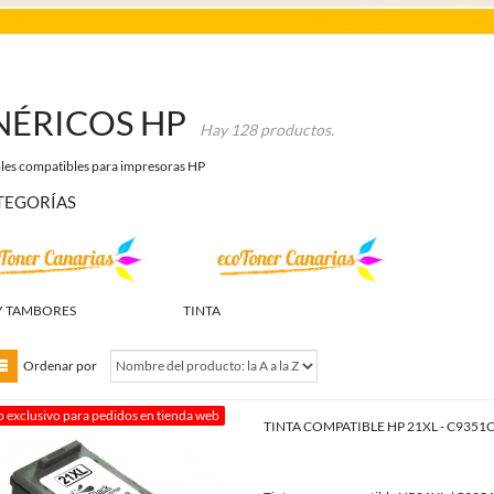
NÉRICOS HP
Hay 128 productos.
es compatibles para impresoras HP
TEGORÍAS
Y TAMBORES
TINTA
Ordenar por
o exclusivo para pedidos en tienda web
TINTA COMPATIBLE HP 21XL - C935