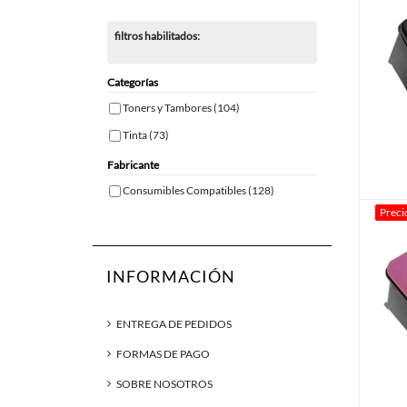
filtros habilitados:
Categorías
Toners y Tambores
(104)
Tinta
(73)
Fabricante
Consumibles Compatibles
(128)
Preci
INFORMACIÓN
ENTREGA DE PEDIDOS
FORMAS DE PAGO
SOBRE NOSOTROS