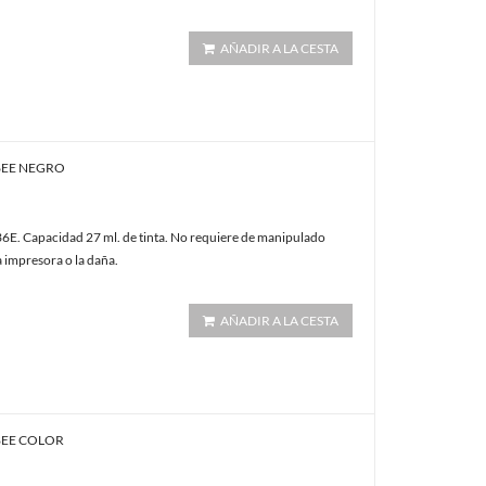
AÑADIR A LA CESTA
36EE NEGRO
E. Capacidad 27 ml. de tinta. No requiere de manipulado
a impresora o la daña.
AÑADIR A LA CESTA
38EE COLOR