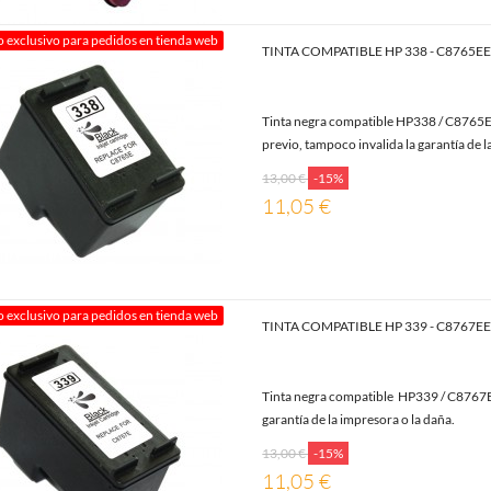
o exclusivo para pedidos en tienda web
TINTA COMPATIBLE HP 338 - C8765E
Tinta negra compatible HP338 / C8765EE
previo, tampoco invalida la garantía de l
13,00 €
-15%
11,05 €
o exclusivo para pedidos en tienda web
TINTA COMPATIBLE HP 339 - C8767E
Tinta negra compatible HP339 / C8767EE
garantía de la impresora o la daña.
13,00 €
-15%
11,05 €