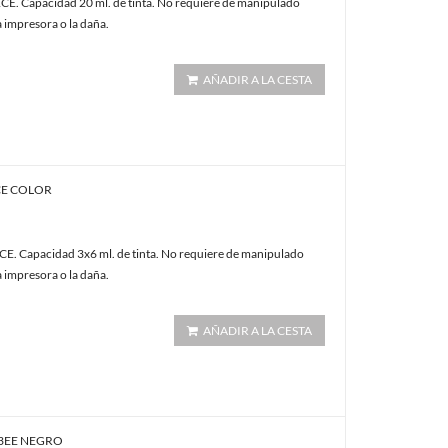
E. Capacidad 20 ml. de tinta. No requiere de manipulado
a impresora o la daña.
AÑADIR A LA CESTA
2CE COLOR
E. Capacidad 3x6 ml. de tinta. No requiere de manipulado
a impresora o la daña.
AÑADIR A LA CESTA
63EE NEGRO