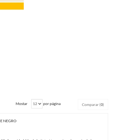
Mostar
por página
Comparar (
0
)
1CE NEGRO