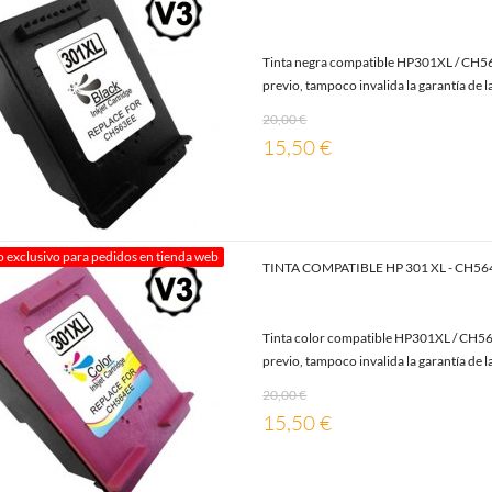
Tinta negra compatible HP301XL / CH56
previo, tampoco invalida la garantía de l
20,00 €
15,50 €
o exclusivo para pedidos en tienda web
TINTA COMPATIBLE HP 301 XL - CH5
Tinta color compatible HP301XL / CH564
previo, tampoco invalida la garantía de l
20,00 €
15,50 €