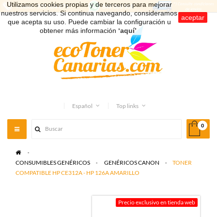
Utilizamos cookies propias y de terceros para mejorar
nuestros servicios. Si continua navegando, consideramos
aceptar
que acepta su uso. Puede cambiar la configuración u
obtener más información
‘aquí’
.
Español
Top links
0
Toggle
navigation
>
CONSUMIBLES GENÉRICOS
>
GENÉRICOS CANON
>
TONER
COMPATIBLE HP CE312A - HP 126A AMARILLO
Precio exclusivo en tienda web