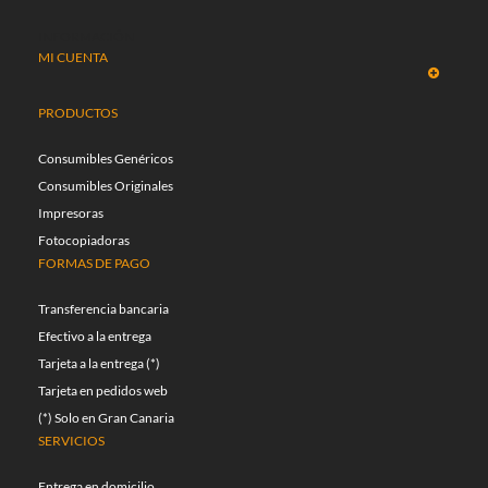
INFORMACIÓN
MI CUENTA
PRODUCTOS
Consumibles Genéricos
Consumibles Originales
Impresoras
Fotocopiadoras
FORMAS DE PAGO
Transferencia bancaria
Efectivo a la entrega
Tarjeta a la entrega (*)
Tarjeta en pedidos web
(*) Solo en Gran Canaria
SERVICIOS
Entrega en domicilio