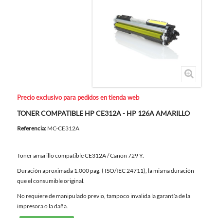
Precio exclusivo para pedidos en tienda web
TONER COMPATIBLE HP CE312A - HP 126A AMARILLO
Referencia:
MC-CE312A
Toner amarillo compatible CE312A / Canon 729 Y.
Duración aproximada 1.000 pag. ( ISO/IEC 24711), la misma duración
que el consumible original.
No requiere de manipulado previo, tampoco invalida la garantía de la
impresora o la daña.