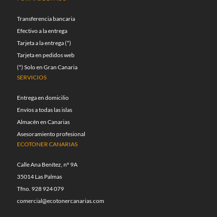
Transferencia bancaria
Efectivo a la entrega
Tarjeta a la entrega (*)
Tarjeta en pedidos web
(*) Solo en Gran Canaria
SERVICIOS
Entrega en domicilio
Envíos a todas las islas
Almacén en Canarias
Asesoramiento profesional
ECOTONER CANARIAS
Calle Ana Benítez, nº 9A
35014 Las Palmas
Tfno. 928 924 079
comercial@ecotonercanarias.com