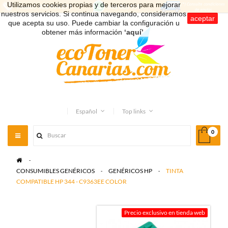
Utilizamos cookies propias y de terceros para mejorar
nuestros servicios. Si continua navegando, consideramos
aceptar
que acepta su uso. Puede cambiar la configuración u
obtener más información
‘aquí’
.
Español
Top links
0
Toggle
navigation
>
CONSUMIBLES GENÉRICOS
>
GENÉRICOS HP
>
TINTA
COMPATIBLE HP 344 - C9363EE COLOR
Precio exclusivo en tienda web