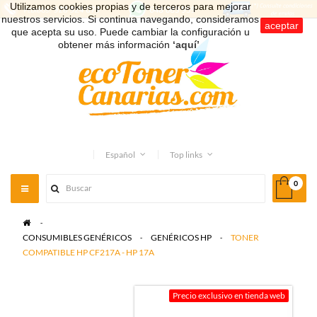
Utilizamos cookies propias y de terceros para mejorar
nuestros servicios. Si continua navegando, consideramos
aceptar
que acepta su uso. Puede cambiar la configuración u
obtener más información
‘aquí’
.
Español
Top links
0
Toggle
navigation
>
CONSUMIBLES GENÉRICOS
>
GENÉRICOS HP
>
TONER
COMPATIBLE HP CF217A - HP 17A
Precio exclusivo en tienda web