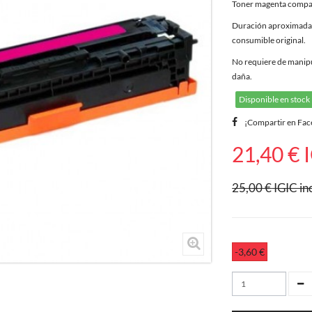
Toner magenta compa
Duración aproximada 2
consumible original.
No requiere de manipul
daña.
Disponible en stock
¡Compartir en Fa
21,40 €
I
25,00 €
IGIC in
-3,60 €