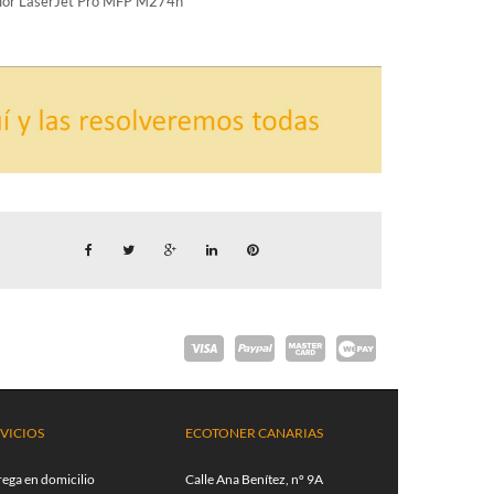
olor LaserJet Pro MFP M274n
VICIOS
ECOTONER CANARIAS
rega en domicilio
Calle Ana Benítez, nº 9A