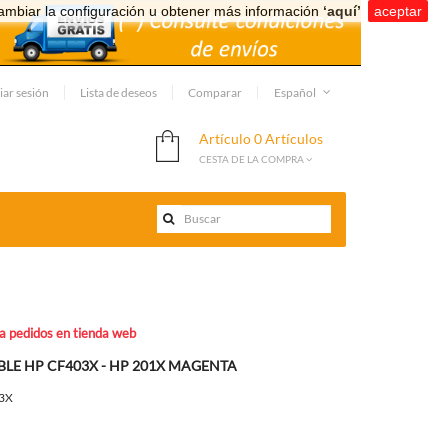
ambiar la configuración u obtener más información
‘aquí’
.
aceptar
iar sesión
Lista de deseos
Comparar
Español
Artículo
0 Artículos
CESTA DE LA COMPRA
ra pedidos en tienda web
LE HP CF403X - HP 201X MAGENTA
3X