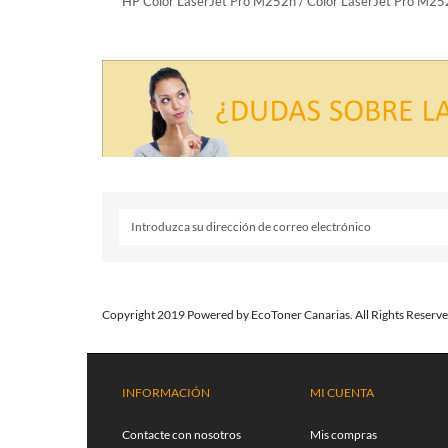
HP Color LaserJet Pro M252n / Color LaserJet Pro M2
Copyright 2019 Powered by EcoToner Canarias. All Rights Reserve
INFORMACIÓN
MI CUENTA
Contacte con nosotros
Mis compras