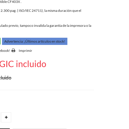
tible CF403X .
.300 pag. ( ISO/IEC 24711), la misma duración que el
ado previo, tampoco invalida la garantía de la impresora o la
Advertencia: ¡Últimos artículos en stock!
cebook!
Imprimir
GIC incluido
cluido