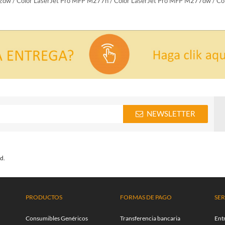
52dw / Color LaserJet Pro MFP M277n / Color LaserJet Pro MFP M277dw / C
NEWSLETTER
d.
PRODUCTOS
FORMAS DE PAGO
SER
Consumibles Genéricos
Transferencia bancaria
Ent