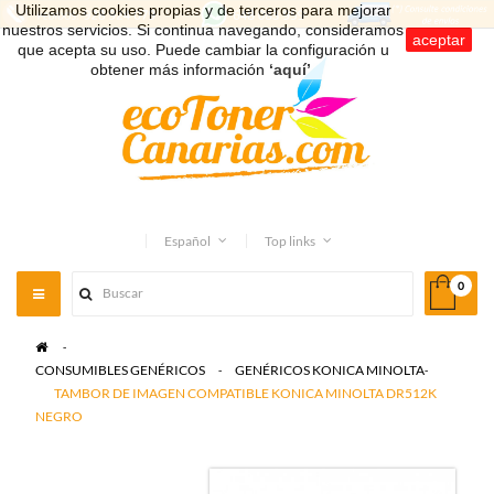
Utilizamos cookies propias y de terceros para mejorar
nuestros servicios. Si continua navegando, consideramos
aceptar
que acepta su uso. Puede cambiar la configuración u
obtener más información
‘aquí’
.
Español
Top links
0
Toggle
navigation
>
CONSUMIBLES GENÉRICOS
>
GENÉRICOS KONICA MINOLTA
>
TAMBOR DE IMAGEN COMPATIBLE KONICA MINOLTA DR512K
NEGRO