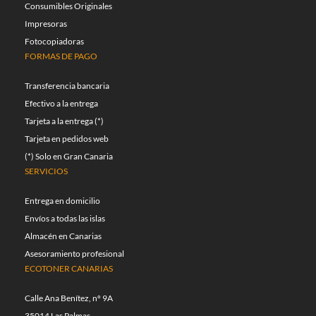
Consumibles Originales
Impresoras
Fotocopiadoras
FORMAS DE PAGO
Transferencia bancaria
Efectivo a la entrega
Tarjeta a la entrega (*)
Tarjeta en pedidos web
(*) Solo en Gran Canaria
SERVICIOS
Entrega en domicilio
Envíos a todas las islas
Almacén en Canarias
Asesoramiento profesional
ECOTONER CANARIAS
Calle Ana Benítez, nº 9A
35014 Las Palmas