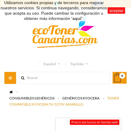
Utilizamos cookies propias y de terceros para mejorar
nuestros servicios. Si continua navegando, consideramos
aceptar
que acepta su uso. Puede cambiar la configuración u
obtener más información
‘aquí’
.
Español
Top links
0
Toggle
navigation
>
CONSUMIBLES GENÉRICOS
>
GENÉRICOS KYOCERA
>
TONER
COMPATIBLE KYOCERA TK-5270Y AMARILLO
Precio exclusivo en tienda web