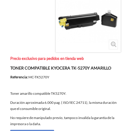
Precio exclusivo para pedidos en tienda web
TONER COMPATIBLE KYOCERA TK-5270Y AMARILLO
Referencia:
MC-TK5270Y
Toner amarillo compatible TK5270Y.
Duración aproximada 6.000 pag. ( ISO/IEC 24711), la misma duración
que el consumible original.
No requiere de manipulado previo, tampoco invalida la garantía de la
impresora o la daña.