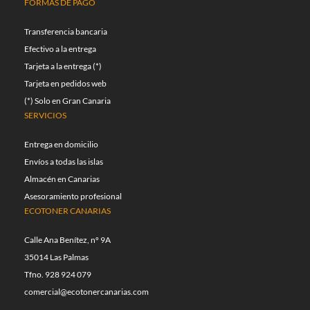
FORMAS DE PAGO
Transferencia bancaria
Efectivo a la entrega
Tarjeta a la entrega (*)
Tarjeta en pedidos web
(*) Solo en Gran Canaria
SERVICIOS
Entrega en domicilio
Envíos a todas las islas
Almacén en Canarias
Asesoramiento profesional
ECOTONER CANARIAS
Calle Ana Benítez, nº 9A
35014 Las Palmas
Tfno. 928 924 079
comercial@ecotonercanarias.com