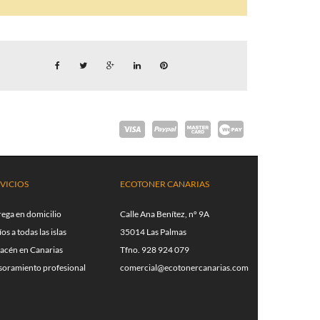
VICIOS
ECOTONER CANARIAS
rega en domicilio
Calle Ana Benítez, nº 9A
os a todas las islas
35014 Las Palmas
acén en Canarias
Tfno. 928 924 079
soramiento profesional
comercial@ecotonercanarias.com