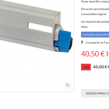
Toner amarillo compa
Duración aproximada 6
consumible original.
No requiere de manipul
daña.
Consultar plazo de e
¡Compartir en Fa
40,50 €
I
45,00 €
I
-10%
AÑADIR PARA 