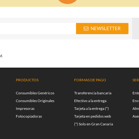
NEWSLETTER
d.
PRODUCTOS
FORMAS DE PAGO
SER
Consumibles Genéricos
Transferencia bancaria
Ent
Consumibles Originales
Efectivo a la entrega
Enví
Impresoras
Tarjeta a la entrega (*)
Alm
Fotocopiadoras
Tarjeta en pedidos web
Ase
(*) Solo en Gran Canaria