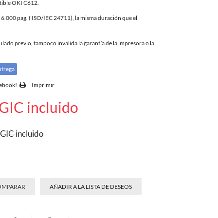
tible OKI C612.
.000 pag. ( ISO/IEC 24711), la misma duración que el
ado previo, tampoco invalida la garantía de la impresora o la
ntrega
cebook!
Imprimir
GIC incluido
GIC incluido
COMPARAR
AÑADIR A LA LISTA DE DESEOS