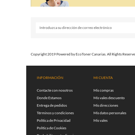
Copyright 2019 Powered by EcoToner Canarias. All Rights Reserve
INFORMACIÓN
MI CUENTA
Contacte con nosotros
Mis compras
Donde Estamos
Mis vales descuento
Entrega de pedidos
Mis direcciones
Términos y condiciones
Mis datos personales
Política de Privacidad
Mis vales
Política de Cookies