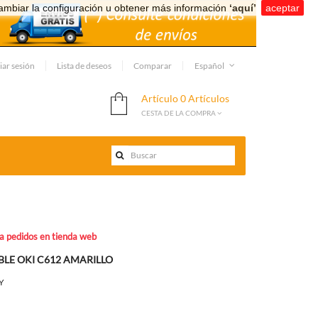
ambiar la configuración u obtener más información
‘aquí’
.
aceptar
iar sesión
Lista de deseos
Comparar
Español
Artículo
0 Artículos
CESTA DE LA COMPRA
ra pedidos en tienda web
LE OKI C612 AMARILLO
Y