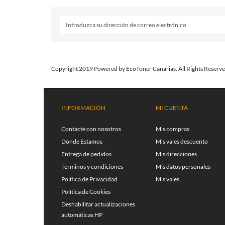
Copyright 2019 Powered by EcoToner Canarias. All Rights Reserve
INFORMACIÓN
MI CUENTA
Contacte con nosotros
Mis compras
Donde Estamos
Mis vales descuento
Entrega de pedidos
Mis direcciones
Términos y condiciones
Mis datos personales
Política de Privacidad
Mis vales
Política de Cookies
Deshabilitar actualizaciones
automáticas HP