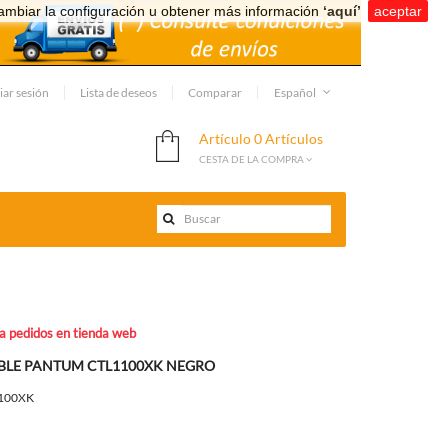
ambiar la configuración u obtener más información
‘aquí’
.
aceptar
iar sesión
Lista de deseos
Comparar
Español
Artículo
0 Artículos
CESTA DE LA COMPRA
ra pedidos en tienda web
BLE PANTUM CTL1100XK NEGRO
100XK