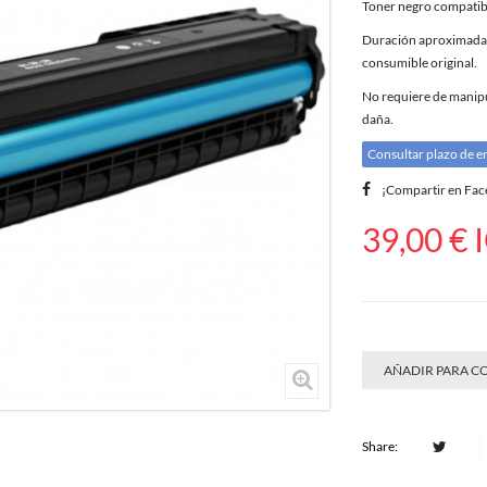
Toner negro compati
Duración aproximada 3
consumible original.
No requiere de manipul
daña.
Consultar plazo de e
¡Compartir en Fa
39,00 €
I
AÑADIR PARA 
Share: