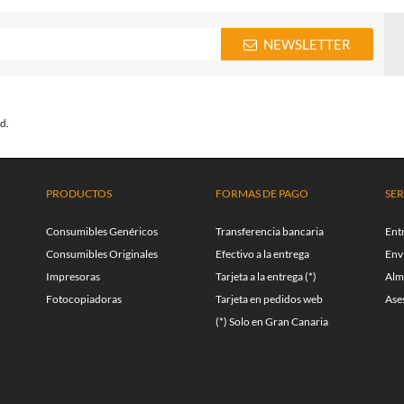
NEWSLETTER
d.
PRODUCTOS
FORMAS DE PAGO
SER
Consumibles Genéricos
Transferencia bancaria
Ent
Consumibles Originales
Efectivo a la entrega
Enví
Impresoras
Tarjeta a la entrega (*)
Alm
Fotocopiadoras
Tarjeta en pedidos web
Ase
(*) Solo en Gran Canaria