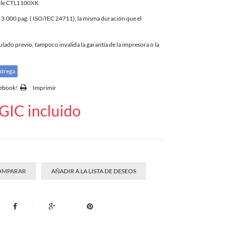
ble CTL1100XK
.000 pag. ( ISO/IEC 24711), la misma duración que el
ado previo, tampoco invalida la garantía de la impresora o la
ntrega
cebook!
Imprimir
GIC incluido
COMPARAR
AÑADIR A LA LISTA DE DESEOS