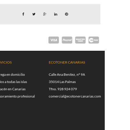
VICIOS
ECOTONER CANARIAS
rega en domicilio
Calle Ana Benítez, nº 9A
os a todas las islas
35014 Las Palmas
acén en Canarias
Tfno. 928 924 079
soramiento profesional
comercial@ecotonercanarias.com