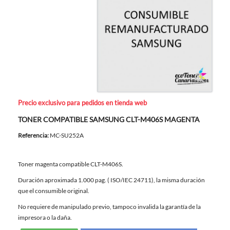
Precio exclusivo para pedidos en tienda web
TONER COMPATIBLE SAMSUNG CLT-M406S MAGENTA
Referencia:
MC-SU252A
Toner magenta compatible CLT-M406S.
Duración aproximada 1.000 pag. ( ISO/IEC 24711), la misma duración
que el consumible original.
No requiere de manipulado previo, tampoco invalida la garantía de la
impresora o la daña.