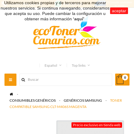
Utilizamos cookies propias y de terceros para mejorar
nuestros servicios. Si continua navegando, consideramos
aceptar
que acepta su uso. Puede cambiar la configuración u
obtener más información
‘aquí’
.
Español
Top links
0
Toggle
navigation
>
CONSUMIBLES GENÉRICOS
>
GENÉRICOS SAMSUNG
>
TONER
COMPATIBLE SAMSUNG CLT-M406S MAGENTA
Precio exclusivo en tienda web