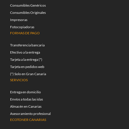
Consumibles Genéricos
Consumibles Originales
Impresoras
Fotocopiadoras
FORMAS DE PAGO
Transferencia bancaria
Efectivo a la entrega
Tarjeta a la entrega (*)
Tarjeta en pedidos web
(*) Solo en Gran Canaria
SERVICIOS
Entrega en domicilio
Envíos a todas las islas
Almacén en Canarias
Asesoramiento profesional
ECOTONER CANARIAS