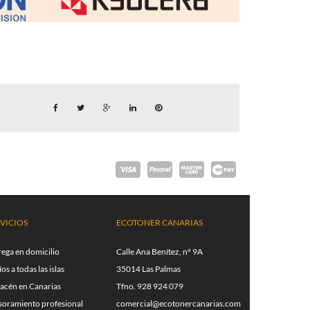
VICIOS
ECOTONER CANARIAS
rega en domicilio
Calle Ana Benítez, nº 9A
os a todas las islas
35014 Las Palmas
acén en Canarias
Tfno. 928 924 079
soramiento profesional
comercial@ecotonercanarias.com