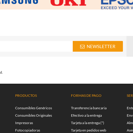
NEWSLETTER
d.
PRODUCTOS
FORMAS DE PAGO
SER
Consumibles Genéricos
Transferencia bancaria
Ent
Consumibles Originales
Efectivo a la entrega
Enví
Impresoras
Tarjeta a la entrega (*)
Alm
Fotocopiadoras
Tarjeta en pedidos web
Ase