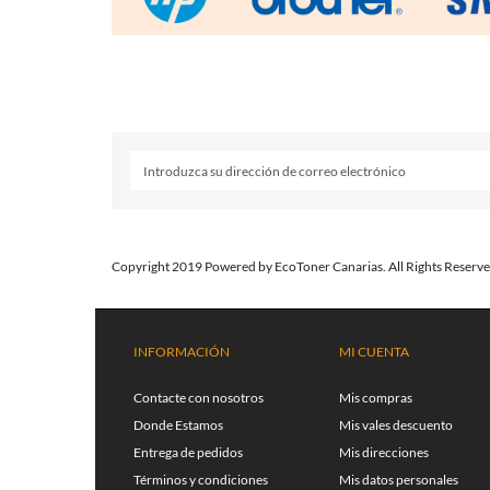
Copyright 2019 Powered by EcoToner Canarias. All Rights Reserve
INFORMACIÓN
MI CUENTA
Contacte con nosotros
Mis compras
Donde Estamos
Mis vales descuento
Entrega de pedidos
Mis direcciones
Términos y condiciones
Mis datos personales