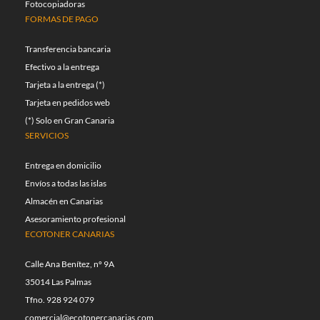
Fotocopiadoras
FORMAS DE PAGO
Transferencia bancaria
Efectivo a la entrega
Tarjeta a la entrega (*)
Tarjeta en pedidos web
(*) Solo en Gran Canaria
SERVICIOS
Entrega en domicilio
Envíos a todas las islas
Almacén en Canarias
Asesoramiento profesional
ECOTONER CANARIAS
Calle Ana Benítez, nº 9A
35014 Las Palmas
Tfno. 928 924 079
comercial@ecotonercanarias.com