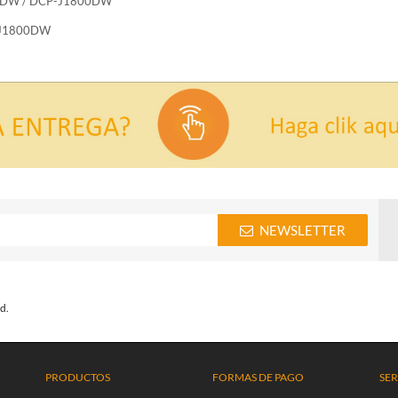
10DW / DCP-J1800DW
PJ1800DW
NEWSLETTER
d.
PRODUCTOS
FORMAS DE PAGO
SER