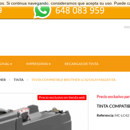
icios. Si continua navegando, consideramos que acepta su uso. Puede c
Inic
GINAL
IMPRESORAS
RECARGAS DE TINTA
HER
>
TINTA
>
TINTA COMPATIBLE BROTHER LC421XLM MAGENTA
Precio exclusivo pa
Precio exclusivo en tienda web
TINTA COMPATI
Referencia:
MC-LC42