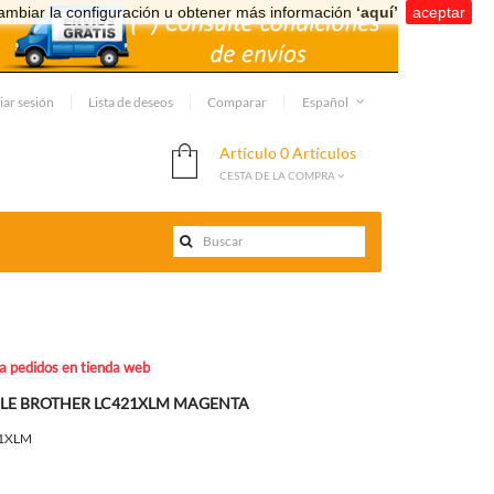
ambiar la configuración u obtener más información
‘aquí’
.
aceptar
iar sesión
Lista de deseos
Comparar
Español
Artículo
0 Artículos
CESTA DE LA COMPRA
ra pedidos en tienda web
BLE BROTHER LC421XLM MAGENTA
1XLM