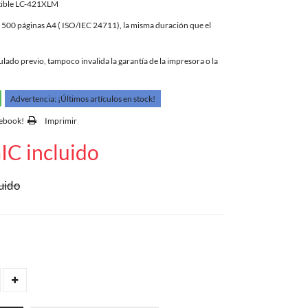
tible LC-421XLM
500 páginas A4 ( ISO/IEC 24711), la misma duración que el
ado previo, tampoco invalida la garantía de la impresora o la
Advertencia: ¡Últimos artículos en stock!
cebook!
Imprimir
IC incluido
uido