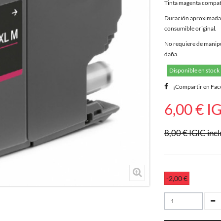
Tinta magenta compa
Duración aproximada 
consumible original.
No requiere de manipul
daña.
Disponible en stock
¡Compartir en Fa
6,00 €
IG
8,00 €
IGIC incl
-2,00 €