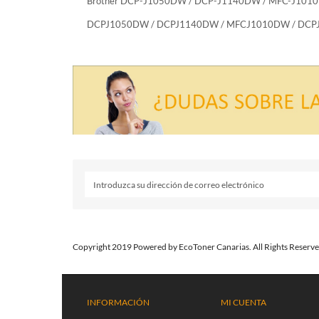
Brother DCP-J1050DW / DCP-J1140DW / MFC-J10
DCPJ1050DW / DCPJ1140DW / MFCJ1010DW / DC
Copyright 2019 Powered by EcoToner Canarias. All Rights Reserve
INFORMACIÓN
MI CUENTA