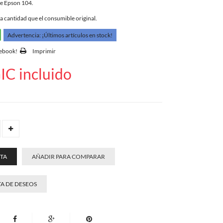
le Epson 104.
a cantidad que el consumible original.
Advertencia: ¡Últimos artículos en stock!
cebook!
Imprimir
IC incluido
STA
AÑADIR PARA COMPARAR
TA DE DESEOS