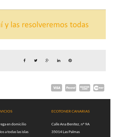
VICIOS
ECOTONER CANARIAS
rega en domicilio
Calle Ana Benítez, nº 9A
os a todas las islas
35014 Las Palmas