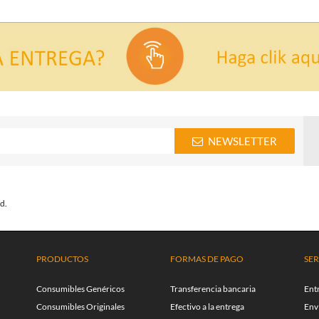
NEWSLETTER
d.
PRODUCTOS
FORMAS DE PAGO
SER
Consumibles Genéricos
Transferencia bancaria
Ent
Consumibles Originales
Efectivo a la entrega
Enví