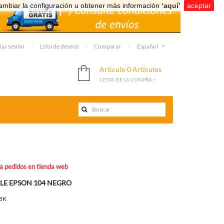
ambiar la configuración u obtener más información
‘aquí’
.
aceptar
iar sesión
Lista de deseos
Comparar
Español
Artículo
0 Artículos
CESTA DE LA COMPRA
ra pedidos en tienda web
LE EPSON 104 NEGRO
BK