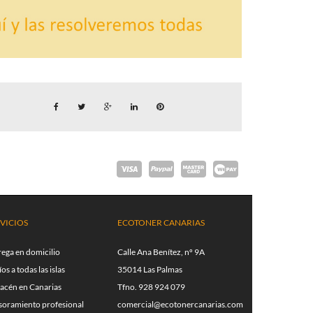
VICIOS
ECOTONER CANARIAS
rega en domicilio
Calle Ana Benítez, nº 9A
os a todas las islas
35014 Las Palmas
acén en Canarias
Tfno. 928 924 079
soramiento profesional
comercial@ecotonercanarias.com