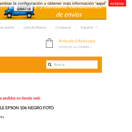
ambiar la configuración u obtener más información
‘aquí’
.
aceptar
iar sesión
Lista de deseos
Comparar
Español
Artículo
0 Artículos
CESTA DE LA COMPRA
ra pedidos en tienda web
LE EPSON 106 NEGRO FOTO
PH