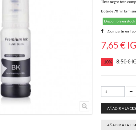
Tinta negro foto comp
Bote de 70 ml. la mism
Disponible en stock
¡Compartir en Fa
7,65 €
IG
8,50 €
IG
-10%
AÑADIR A LA CE
AÑADIR A LA LIS