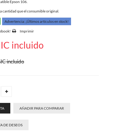
atible Epson 106.
a cantidad que el consumible original.
Advertencia: ¡Últimos artículos en stock!
cebook!
Imprimir
IC incluido
IC incluido
STA
AÑADIR PARA COMPARAR
TA DE DESEOS