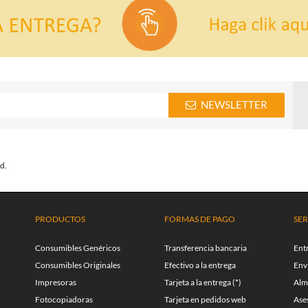
NEWSLETTER
d.
PRODUCTOS
FORMAS DE PAGO
SER
Consumibles Genéricos
Transferencia bancaria
Ent
Consumibles Originales
Efectivo a la entrega
Enví
Impresoras
Tarjeta a la entrega (*)
Alm
Fotocopiadoras
Tarjeta en pedidos web
Ase