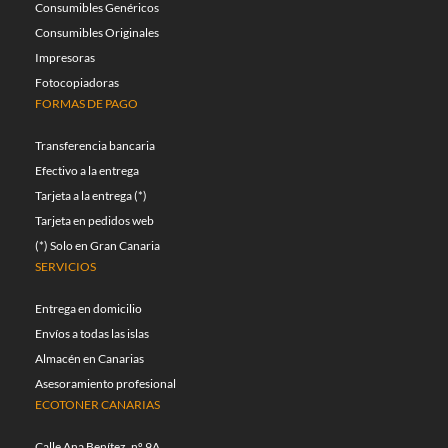
Consumibles Genéricos
Consumibles Originales
Impresoras
Fotocopiadoras
FORMAS DE PAGO
Transferencia bancaria
Efectivo a la entrega
Tarjeta a la entrega (*)
Tarjeta en pedidos web
(*) Solo en Gran Canaria
SERVICIOS
Entrega en domicilio
Envíos a todas las islas
Almacén en Canarias
Asesoramiento profesional
ECOTONER CANARIAS
Calle Ana Benítez, nº 9A