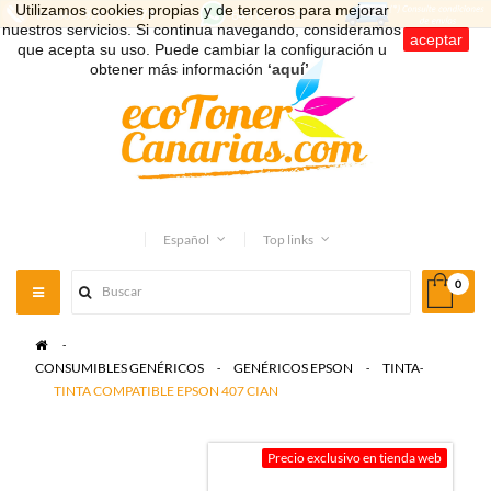
Utilizamos cookies propias y de terceros para mejorar
nuestros servicios. Si continua navegando, consideramos
aceptar
que acepta su uso. Puede cambiar la configuración u
obtener más información
‘aquí’
.
Español
Top links
0
Toggle
navigation
>
CONSUMIBLES GENÉRICOS
>
GENÉRICOS EPSON
>
TINTA
>
TINTA COMPATIBLE EPSON 407 CIAN
Precio exclusivo en tienda web