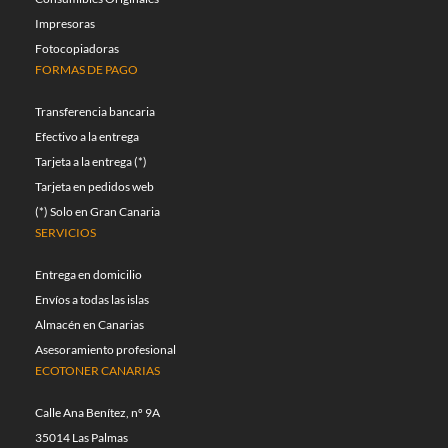
Impresoras
Fotocopiadoras
FORMAS DE PAGO
Transferencia bancaria
Efectivo a la entrega
Tarjeta a la entrega (*)
Tarjeta en pedidos web
(*) Solo en Gran Canaria
SERVICIOS
Entrega en domicilio
Envíos a todas las islas
Almacén en Canarias
Asesoramiento profesional
ECOTONER CANARIAS
Calle Ana Benítez, nº 9A
35014 Las Palmas