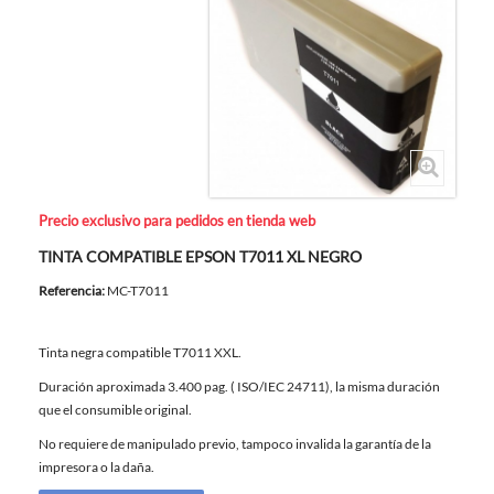
Precio exclusivo para pedidos en tienda web
TINTA COMPATIBLE EPSON T7011 XL NEGRO
Referencia:
MC-T7011
Tinta negra compatible T7011 XXL.
Duración aproximada 3.400 pag. ( ISO/IEC 24711), la misma duración
que el consumible original.
No requiere de manipulado previo, tampoco invalida la garantía de la
impresora o la daña.