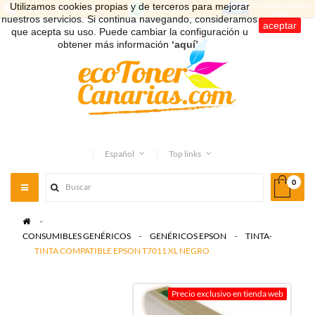
Utilizamos cookies propias y de terceros para mejorar
nuestros servicios. Si continua navegando, consideramos
aceptar
que acepta su uso. Puede cambiar la configuración u
obtener más información
‘aquí’
.
Español
Top links
0
Toggle
navigation
>
CONSUMIBLES GENÉRICOS
>
GENÉRICOS EPSON
>
TINTA
>
TINTA COMPATIBLE EPSON T7011 XL NEGRO
Precio exclusivo en tienda web