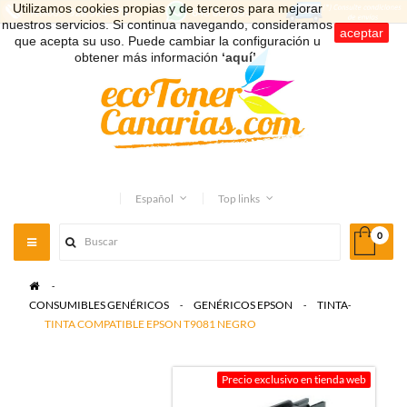
Utilizamos cookies propias y de terceros para mejorar
nuestros servicios. Si continua navegando, consideramos
aceptar
que acepta su uso. Puede cambiar la configuración u
obtener más información
‘aquí’
.
Español
Top links
0
Toggle
navigation
>
CONSUMIBLES GENÉRICOS
>
GENÉRICOS EPSON
>
TINTA
>
TINTA COMPATIBLE EPSON T9081 NEGRO
Precio exclusivo en tienda web