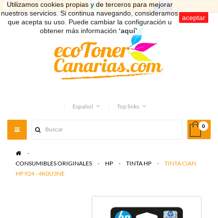
Utilizamos cookies propias y de terceros para mejorar
nuestros servicios. Si continua navegando, consideramos
aceptar
que acepta su uso. Puede cambiar la configuración u
obtener más información
‘aquí’
.
Español
Top links
0
Toggle
navigation
>
CONSUMIBLES ORIGINALES
>
HP
>
TINTA HP
>
TINTA CIAN
HP 924 - 4K0U3NE