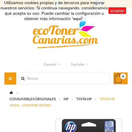
Utilizamos cookies propias y de terceros para mejorar
nuestros servicios. Si continua navegando, consideramos
aceptar
que acepta su uso. Puede cambiar la configuración u
obtener más información
‘aquí’
.
Español
Top links
0
Toggle
navigation
>
CONSUMIBLES ORIGINALES
>
HP
>
TINTA HP
>
TINTA HP
950XL - CN045AE NEGRO