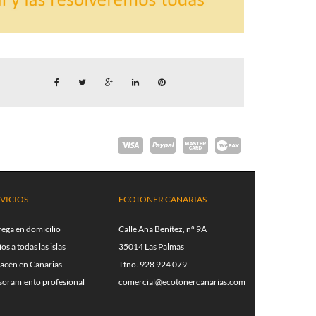
VICIOS
ECOTONER CANARIAS
rega en domicilio
Calle Ana Benítez, nº 9A
os a todas las islas
35014 Las Palmas
acén en Canarias
Tfno. 928 924 079
soramiento profesional
comercial@ecotonercanarias.com