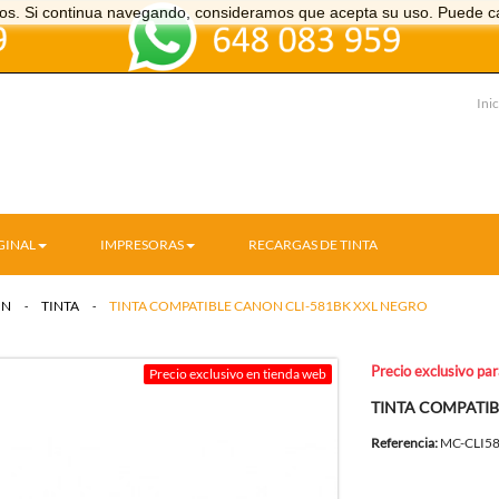
icios. Si continua navegando, consideramos que acepta su uso. Puede c
Inic
GINAL
IMPRESORAS
RECARGAS DE TINTA
ON
>
TINTA
>
TINTA COMPATIBLE CANON CLI-581BK XXL NEGRO
Precio exclusivo pa
Precio exclusivo en tienda web
TINTA COMPATIB
Referencia:
MC-CLI5