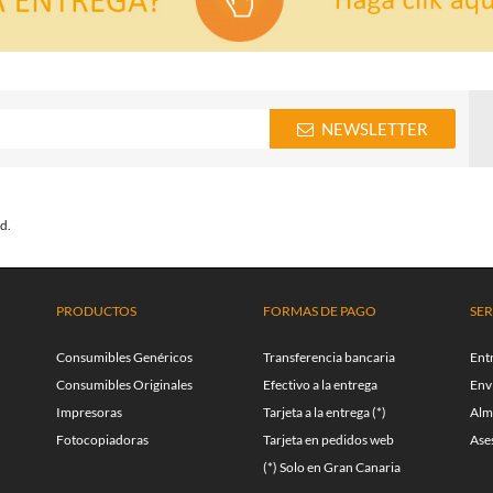
NEWSLETTER
d.
PRODUCTOS
FORMAS DE PAGO
SER
Consumibles Genéricos
Transferencia bancaria
Ent
Consumibles Originales
Efectivo a la entrega
Enví
Impresoras
Tarjeta a la entrega (*)
Alm
Fotocopiadoras
Tarjeta en pedidos web
Ase
(*) Solo en Gran Canaria