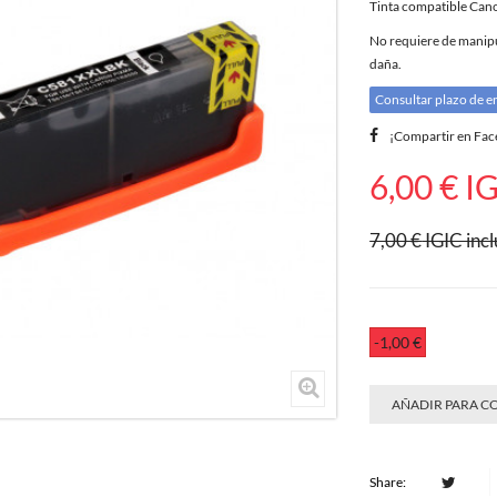
Tinta compatible Ca
No requiere de manipul
daña.
Consultar plazo de e
¡Compartir en Fa
6,00 €
IG
7,00 €
IGIC incl
-1,00 €
AÑADIR PARA 
Share: