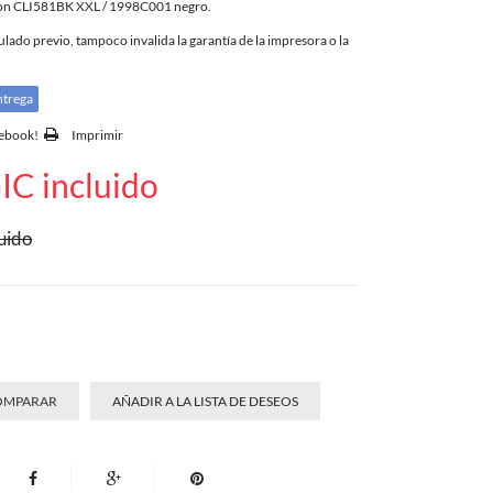
non CLI581BK XXL / 1998C001 negro.
ado previo, tampoco invalida la garantía de la impresora o la
ntrega
cebook!
Imprimir
IC incluido
uido
COMPARAR
AÑADIR A LA LISTA DE DESEOS