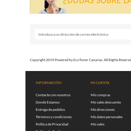
Copyright 2019 Powered by EcoToner Canarias. All Rights Reserve
INFORMACIÓN
MI CUENTA
Contacte con nosotros
Mis compras
Donde Estamos
Mis vales descuento
Entrega de pedidos
Mis direcciones
Términos y condiciones
Mis datos personales
Política de Privacidad
Mis vales