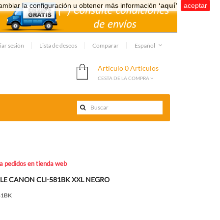
ambiar la configuración u obtener más información
‘aquí’
.
aceptar
iar sesión
Lista de deseos
Comparar
Español
Artículo
0 Artículos
CESTA DE LA COMPRA
ra pedidos en tienda web
LE CANON CLI-581BK XXL NEGRO
81BK