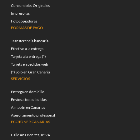
Consumibles Originales
Impresoras
Fotocopiadoras
FORMAS DE PAGO
Transferencia bancaria
Efectivo a la entrega
Tarjeta a la entrega (*)
Tarjeta en pedidos web
(*) Solo en Gran Canaria
SERVICIOS
Entrega en domicilio
Envíos a todas las islas
Almacén en Canarias
Asesoramiento profesional
ECOTONER CANARIAS
Calle Ana Benítez, nº 9A