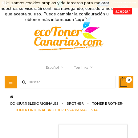
Utilizamos cookies propias y de terceros para mejorar
nuestros servicios. Si continua navegando, consideramos
aceptar
que acepta su uso. Puede cambiar la configuración u
obtener más información
‘aquí’
.
Español
Top links
0
Toggle
navigation
>
CONSUMIBLES ORIGINALES
>
BROTHER
>
TONER BROTHER
>
TONER ORIGINAL BROTHER TN248M MAGENTA