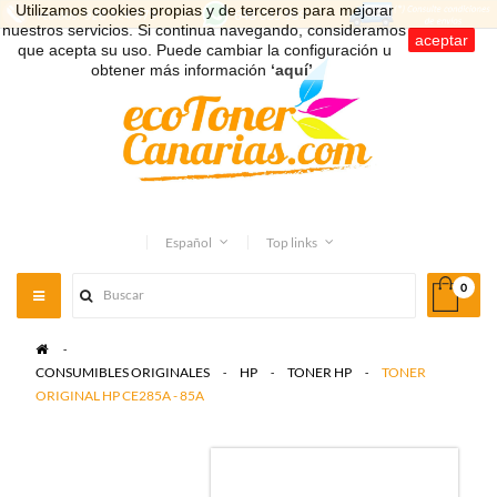
Utilizamos cookies propias y de terceros para mejorar
nuestros servicios. Si continua navegando, consideramos
aceptar
que acepta su uso. Puede cambiar la configuración u
obtener más información
‘aquí’
.
Español
Top links
0
Toggle
navigation
>
CONSUMIBLES ORIGINALES
>
HP
>
TONER HP
>
TONER
ORIGINAL HP CE285A - 85A